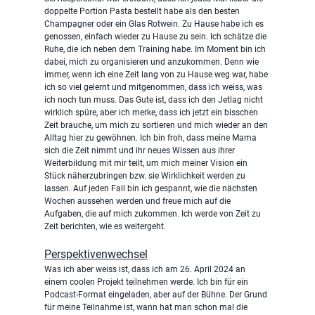
doppelte Portion Pasta bestellt habe als den besten 
Champagner oder ein Glas Rotwein. Zu Hause habe ich es 
genossen, einfach wieder zu Hause zu sein. Ich schätze die 
Ruhe, die ich neben dem Training habe. Im Moment bin ich 
dabei, mich zu organisieren und anzukommen. Denn wie 
immer, wenn ich eine Zeit lang von zu Hause weg war, habe 
ich so viel gelernt und mitgenommen, dass ich weiss, was 
ich noch tun muss. Das Gute ist, dass ich den Jetlag nicht 
wirklich spüre, aber ich merke, dass ich jetzt ein bisschen 
Zeit brauche, um mich zu sortieren und mich wieder an den 
Alltag hier zu gewöhnen. Ich bin froh, dass meine Mama 
sich die Zeit nimmt und ihr neues Wissen aus ihrer 
Weiterbildung mit mir teilt, um mich meiner Vision ein 
Stück näherzubringen bzw. sie Wirklichkeit werden zu 
lassen. Auf jeden Fall bin ich gespannt, wie die nächsten 
Wochen aussehen werden und freue mich auf die 
Aufgaben, die auf mich zukommen. Ich werde von Zeit zu 
Zeit berichten, wie es weitergeht.
Perspektivenwechsel
Was ich aber weiss ist, dass ich am 26. April 2024 an 
einem coolen Projekt teilnehmen werde. Ich bin für ein 
Podcast-Format eingeladen, aber auf der Bühne. Der Grund 
für meine Teilnahme ist, wann hat man schon mal die 