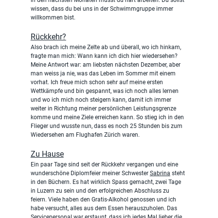
in den nächsten Monaten musst du hart arbeiten. Du sollst 
wissen, dass du bei uns in der Schwimmgruppe immer 
willkommen bist.
Rückkehr?
Also brach ich meine Zelte ab und überall, wo ich hinkam, 
fragte man mich: Wann kann ich dich hier wiedersehen? 
Meine Antwort war: am liebsten nächsten Dezember, aber 
man weiss ja nie, was das Leben im Sommer mit einem 
vorhat. Ich freue mich schon sehr auf meine ersten 
Wettkämpfe und bin gespannt, was ich noch alles lernen 
und wo ich mich noch steigern kann, damit ich immer 
weiter in Richtung meiner persönlichen Leistungsgrenze 
komme und meine Ziele erreichen kann. So stieg ich in den 
Flieger und wusste nun, dass es noch 25 Stunden bis zum 
Wiedersehen am Flughafen Zürich waren.
Zu Hause
Ein paar Tage sind seit der Rückkehr vergangen und eine 
wunderschöne Diplomfeier meiner Schwester 
Sabrina
 steht 
in den Büchern. Es hat wirklich Spass gemacht, zwei Tage 
in Luzern zu sein und den erfolgreichen Abschluss zu 
feiern. Viele haben den Gratis-Alkohol genossen und ich 
habe versucht, alles aus dem Essen herauszuholen. Das 
Servicepersonal war erstaunt, dass ich jedes Mal lieber die 