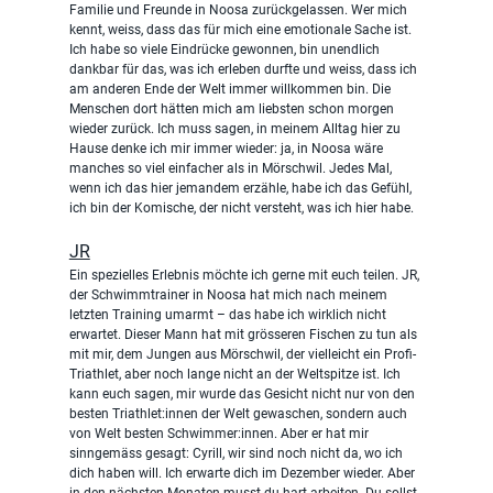
Familie und Freunde in Noosa zurückgelassen. Wer mich 
kennt, weiss, dass das für mich eine emotionale Sache ist. 
Ich habe so viele Eindrücke gewonnen, bin unendlich 
dankbar für das, was ich erleben durfte und weiss, dass ich 
am anderen Ende der Welt immer willkommen bin. Die 
Menschen dort hätten mich am liebsten schon morgen 
wieder zurück. Ich muss sagen, in meinem Alltag hier zu 
Hause denke ich mir immer wieder: ja, in Noosa wäre 
manches so viel einfacher als in Mörschwil. Jedes Mal, 
wenn ich das hier jemandem erzähle, habe ich das Gefühl, 
ich bin der Komische, der nicht versteht, was ich hier habe.
JR
Ein spezielles Erlebnis möchte ich gerne mit euch teilen. JR, 
der Schwimmtrainer in Noosa hat mich nach meinem 
letzten Training umarmt – das habe ich wirklich nicht 
erwartet. Dieser Mann hat mit grösseren Fischen zu tun als 
mit mir, dem Jungen aus Mörschwil, der vielleicht ein Profi-
Triathlet, aber noch lange nicht an der Weltspitze ist. Ich 
kann euch sagen, mir wurde das Gesicht nicht nur von den 
besten Triathlet:innen der Welt gewaschen, sondern auch 
von Welt besten Schwimmer:innen. Aber er hat mir 
sinngemäss gesagt: Cyrill, wir sind noch nicht da, wo ich 
dich haben will. Ich erwarte dich im Dezember wieder. Aber 