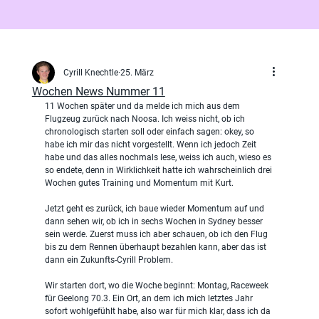
Cyrill Knechtle
25. März
Wochen News Nummer 11
11 Wochen später und da melde ich mich aus dem 
Flugzeug zurück nach Noosa. Ich weiss nicht, ob ich 
chronologisch starten soll oder einfach sagen: okey, so 
habe ich mir das nicht vorgestellt. Wenn ich jedoch Zeit 
habe und das alles nochmals lese, weiss ich auch, wieso es 
so endete, denn in Wirklichkeit hatte ich wahrscheinlich drei 
Wochen gutes Training und Momentum mit Kurt.
Jetzt geht es zurück, ich baue wieder Momentum auf und 
dann sehen wir, ob ich in sechs Wochen in Sydney besser 
sein werde. Zuerst muss ich aber schauen, ob ich den Flug 
bis zu dem Rennen überhaupt bezahlen kann, aber das ist 
dann ein Zukunfts-Cyrill Problem.
Wir starten dort, wo die Woche beginnt: Montag, Raceweek 
für Geelong 70.3. Ein Ort, an dem ich mich letztes Jahr 
sofort wohlgefühlt habe, also war für mich klar, dass ich da 