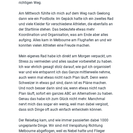
richtigen Weg.
Am Mittwoch fühlte ich mich auf dem Weg nach Geelong 
dann wie ein Postbote. Im Gepäck hatte ich ein zweites Rad 
und viele Kleider für verschiedene Athleten, die ebenfalls an 
der Startlinie stehen. Das bedeutete etwas mehr 
Koordination und Organisation, was am Ende aber alles 
aufging. Alles kam in Melbourne am Flughafen an und wir 
konnten vielen Athleten eine Freude machen.
Mein eigenes Rad habe ich direkt am Morgen verpackt, um 
Stress zu vermeiden und alles sauber vorbereitet zu haben. 
Ich war ehrlich gesagt stolz darauf, wie gut ich organisiert 
war und wie entspannt ich das Ganze mittlerweile nehme, 
auch wenn mal etwas nicht nach Plan läuft. Denn wenn 
Schweizer in etwas gut sind, dann ist es Pläne machen. 
Und noch besser darin sind sie, wenn etwas nicht nach 
Plan läuft, sofort ein ganzes ABC an Alternativen zu haben. 
Genau das habe ich zum Glück nicht mehr. Manchmal 
nervt mich das sogar ein wenig, weil man dabei vergisst, 
dass sich Dinge oft auch einfach entwickeln können.
Der Reisetag kam, und wie immer passierten dabei 1000 
ungeplante Dinge. Wir sind mit Verspätung Richtung 
Melbourne abgeflogen, weil es Nebel hatte und Flieger 