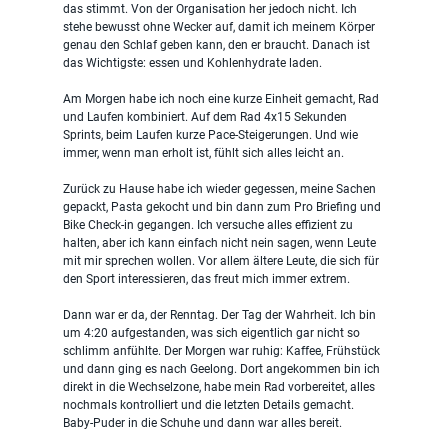
das stimmt. Von der Organisation her jedoch nicht. Ich 
stehe bewusst ohne Wecker auf, damit ich meinem Körper 
genau den Schlaf geben kann, den er braucht. Danach ist 
das Wichtigste: essen und Kohlenhydrate laden.
Am Morgen habe ich noch eine kurze Einheit gemacht, Rad 
und Laufen kombiniert. Auf dem Rad 4x15 Sekunden 
Sprints, beim Laufen kurze Pace-Steigerungen. Und wie 
immer, wenn man erholt ist, fühlt sich alles leicht an.
Zurück zu Hause habe ich wieder gegessen, meine Sachen 
gepackt, Pasta gekocht und bin dann zum Pro Briefing und 
Bike Check-in gegangen. Ich versuche alles effizient zu 
halten, aber ich kann einfach nicht nein sagen, wenn Leute 
mit mir sprechen wollen. Vor allem ältere Leute, die sich für 
den Sport interessieren, das freut mich immer extrem.
Dann war er da, der Renntag. Der Tag der Wahrheit. Ich bin 
um 4:20 aufgestanden, was sich eigentlich gar nicht so 
schlimm anfühlte. Der Morgen war ruhig: Kaffee, Frühstück 
und dann ging es nach Geelong. Dort angekommen bin ich 
direkt in die Wechselzone, habe mein Rad vorbereitet, alles 
nochmals kontrolliert und die letzten Details gemacht. 
Baby-Puder in die Schuhe und dann war alles bereit.