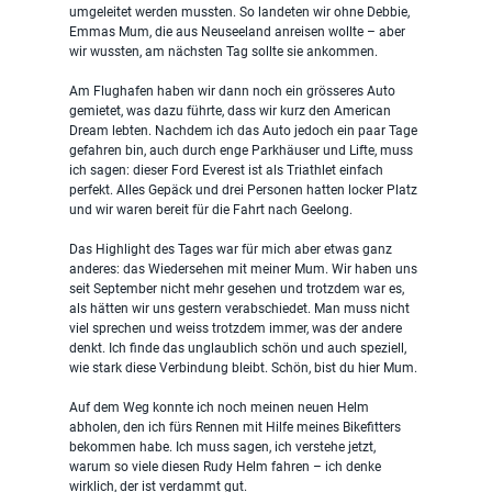
umgeleitet werden mussten. So landeten wir ohne Debbie, 
Emmas Mum, die aus Neuseeland anreisen wollte – aber 
wir wussten, am nächsten Tag sollte sie ankommen.
Am Flughafen haben wir dann noch ein grösseres Auto 
gemietet, was dazu führte, dass wir kurz den American 
Dream lebten. Nachdem ich das Auto jedoch ein paar Tage 
gefahren bin, auch durch enge Parkhäuser und Lifte, muss 
ich sagen: dieser Ford Everest ist als Triathlet einfach 
perfekt. Alles Gepäck und drei Personen hatten locker Platz 
und wir waren bereit für die Fahrt nach Geelong.
Das Highlight des Tages war für mich aber etwas ganz 
anderes: das Wiedersehen mit meiner Mum. Wir haben uns 
seit September nicht mehr gesehen und trotzdem war es, 
als hätten wir uns gestern verabschiedet. Man muss nicht 
viel sprechen und weiss trotzdem immer, was der andere 
denkt. Ich finde das unglaublich schön und auch speziell, 
wie stark diese Verbindung bleibt. Schön, bist du hier Mum.
Auf dem Weg konnte ich noch meinen neuen Helm 
abholen, den ich fürs Rennen mit Hilfe meines Bikefitters 
bekommen habe. Ich muss sagen, ich verstehe jetzt, 
warum so viele diesen Rudy Helm fahren – ich denke 
wirklich, der ist verdammt gut.