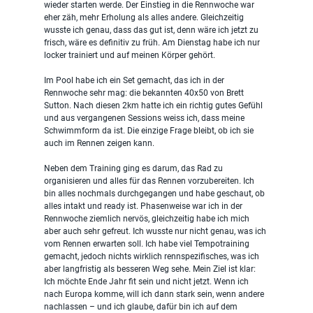
wieder starten werde. Der Einstieg in die Rennwoche war 
eher zäh, mehr Erholung als alles andere. Gleichzeitig 
wusste ich genau, dass das gut ist, denn wäre ich jetzt zu 
frisch, wäre es definitiv zu früh. Am Dienstag habe ich nur 
locker trainiert und auf meinen Körper gehört.
Im Pool habe ich ein Set gemacht, das ich in der 
Rennwoche sehr mag: die bekannten 40x50 von Brett 
Sutton. Nach diesen 2km hatte ich ein richtig gutes Gefühl 
und aus vergangenen Sessions weiss ich, dass meine 
Schwimmform da ist. Die einzige Frage bleibt, ob ich sie 
auch im Rennen zeigen kann.
Neben dem Training ging es darum, das Rad zu 
organisieren und alles für das Rennen vorzubereiten. Ich 
bin alles nochmals durchgegangen und habe geschaut, ob 
alles intakt und ready ist. Phasenweise war ich in der 
Rennwoche ziemlich nervös, gleichzeitig habe ich mich 
aber auch sehr gefreut. Ich wusste nur nicht genau, was ich 
vom Rennen erwarten soll. Ich habe viel Tempotraining 
gemacht, jedoch nichts wirklich rennspezifisches, was ich 
aber langfristig als besseren Weg sehe. Mein Ziel ist klar: 
Ich möchte Ende Jahr fit sein und nicht jetzt. Wenn ich 
nach Europa komme, will ich dann stark sein, wenn andere 
nachlassen – und ich glaube, dafür bin ich auf dem 