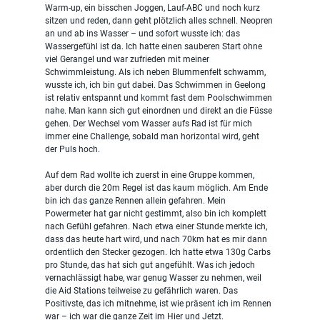
Warm-up, ein bisschen Joggen, Lauf-ABC und noch kurz 
sitzen und reden, dann geht plötzlich alles schnell. Neopren 
an und ab ins Wasser – und sofort wusste ich: das 
Wassergefühl ist da. Ich hatte einen sauberen Start ohne 
viel Gerangel und war zufrieden mit meiner 
Schwimmleistung. Als ich neben Blummenfelt schwamm, 
wusste ich, ich bin gut dabei. Das Schwimmen in Geelong 
ist relativ entspannt und kommt fast dem Poolschwimmen 
nahe. Man kann sich gut einordnen und direkt an die Füsse 
gehen. Der Wechsel vom Wasser aufs Rad ist für mich 
immer eine Challenge, sobald man horizontal wird, geht 
der Puls hoch.
Auf dem Rad wollte ich zuerst in eine Gruppe kommen, 
aber durch die 20m Regel ist das kaum möglich. Am Ende 
bin ich das ganze Rennen allein gefahren. Mein 
Powermeter hat gar nicht gestimmt, also bin ich komplett 
nach Gefühl gefahren. Nach etwa einer Stunde merkte ich, 
dass das heute hart wird, und nach 70km hat es mir dann 
ordentlich den Stecker gezogen. Ich hatte etwa 130g Carbs 
pro Stunde, das hat sich gut angefühlt. Was ich jedoch 
vernachlässigt habe, war genug Wasser zu nehmen, weil 
die Aid Stations teilweise zu gefährlich waren. Das 
Positivste, das ich mitnehme, ist wie präsent ich im Rennen 
war – ich war die ganze Zeit im Hier und Jetzt.