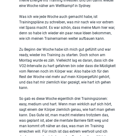
meine Energie ins Training investiert und bin damit wieder 
eine Woche näher am Wettkampf in Sydney.
Was ich wie jede Woche auch gemacht habe, ist 
Trainingspläne zu schreiben, was mir nach wie vor extrem 
viel Spass macht. Es war schön, dass meine Mum hier war, 
denn so habe ich wieder ein paar neue Ideen bekommen, 
wie ich meinen Trainernamen weiter aufbauen kann.
Zu Beginn der Woche habe ich mich gut gefühlt und war 
ready, wieder ins Training zu starten. Doch schon am 
Montag wurde es zäh. Vielleicht lag es daran, dass ich die 
VO2-Intervalle zu hart gefahren bin oder dass die Müdigkeit 
vom Rennen noch im Körper war. Also habe ich für den 
Rest der Woche viel mehr auf mein Körpergefühl gehört, 
und das hat mir ziemlich klar gezeigt, wie hart ich gehen 
kann.
So gab es diese Woche eigentlich drei Trainingszonen: 
easy, medium und hart. Wenn man wirklich auf sich hört, 
sagt einem der Körper ziemlich genau, wie hart man gehen 
kann. Das Gute ist, man macht meistens trotzdem das, 
was geplant ist, aber die mentale Barriere fällt weg und 
man kommt oft näher an das, was man im Training 
erreichen will. Für mich ist das extrem wertvoll und ich 