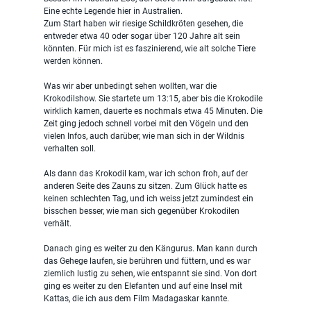
Eine echte Legende hier in Australien.
Zum Start haben wir riesige Schildkröten gesehen, die 
entweder etwa 40 oder sogar über 120 Jahre alt sein 
könnten. Für mich ist es faszinierend, wie alt solche Tiere 
werden können.
Was wir aber unbedingt sehen wollten, war die 
Krokodilshow. Sie startete um 13:15, aber bis die Krokodile 
wirklich kamen, dauerte es nochmals etwa 45 Minuten. Die 
Zeit ging jedoch schnell vorbei mit den Vögeln und den 
vielen Infos, auch darüber, wie man sich in der Wildnis 
verhalten soll.
Als dann das Krokodil kam, war ich schon froh, auf der 
anderen Seite des Zauns zu sitzen. Zum Glück hatte es 
keinen schlechten Tag, und ich weiss jetzt zumindest ein 
bisschen besser, wie man sich gegenüber Krokodilen 
verhält.
Danach ging es weiter zu den Kängurus. Man kann durch 
das Gehege laufen, sie berühren und füttern, und es war 
ziemlich lustig zu sehen, wie entspannt sie sind. Von dort 
ging es weiter zu den Elefanten und auf eine Insel mit 
Kattas, die ich aus dem Film Madagaskar kannte.