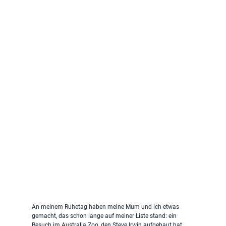
An meinem Ruhetag haben meine Mum und ich etwas 
gemacht, das schon lange auf meiner Liste stand: ein 
Besuch im Australia Zoo, den Steve Irwin aufgebaut hat. 