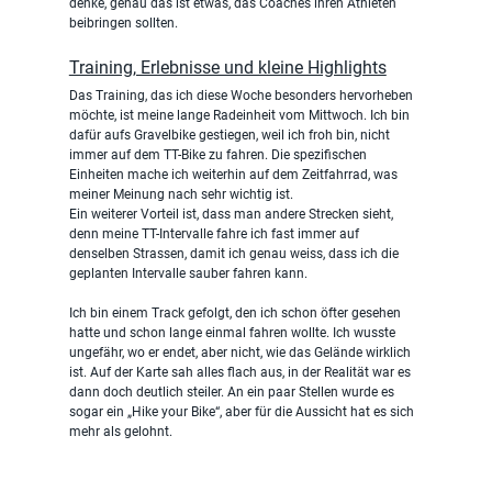
denke, genau das ist etwas, das Coaches ihren Athleten 
beibringen sollten.
Training, Erlebnisse und kleine Highlights
Das Training, das ich diese Woche besonders hervorheben 
möchte, ist meine lange Radeinheit vom Mittwoch. Ich bin 
dafür aufs Gravelbike gestiegen, weil ich froh bin, nicht 
immer auf dem TT-Bike zu fahren. Die spezifischen 
Einheiten mache ich weiterhin auf dem Zeitfahrrad, was 
meiner Meinung nach sehr wichtig ist.
Ein weiterer Vorteil ist, dass man andere Strecken sieht, 
denn meine TT-Intervalle fahre ich fast immer auf 
denselben Strassen, damit ich genau weiss, dass ich die 
geplanten Intervalle sauber fahren kann.
Ich bin einem Track gefolgt, den ich schon öfter gesehen 
hatte und schon lange einmal fahren wollte. Ich wusste 
ungefähr, wo er endet, aber nicht, wie das Gelände wirklich 
ist. Auf der Karte sah alles flach aus, in der Realität war es 
dann doch deutlich steiler. An ein paar Stellen wurde es 
sogar ein „Hike your Bike“, aber für die Aussicht hat es sich 
mehr als gelohnt.