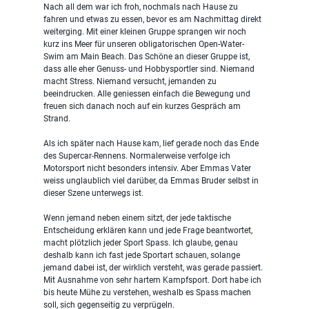
Nach all dem war ich froh, nochmals nach Hause zu 
fahren und etwas zu essen, bevor es am Nachmittag direkt 
weiterging. Mit einer kleinen Gruppe sprangen wir noch 
kurz ins Meer für unseren obligatorischen Open-Water-
Swim am Main Beach. Das Schöne an dieser Gruppe ist, 
dass alle eher Genuss- und Hobbysportler sind. Niemand 
macht Stress. Niemand versucht, jemanden zu 
beeindrucken. Alle geniessen einfach die Bewegung und 
freuen sich danach noch auf ein kurzes Gespräch am 
Strand.
Als ich später nach Hause kam, lief gerade noch das Ende 
des Supercar-Rennens. Normalerweise verfolge ich 
Motorsport nicht besonders intensiv. Aber Emmas Vater 
weiss unglaublich viel darüber, da Emmas Bruder selbst in 
dieser Szene unterwegs ist.
Wenn jemand neben einem sitzt, der jede taktische 
Entscheidung erklären kann und jede Frage beantwortet, 
macht plötzlich jeder Sport Spass. Ich glaube, genau 
deshalb kann ich fast jede Sportart schauen, solange 
jemand dabei ist, der wirklich versteht, was gerade passiert. 
Mit Ausnahme von sehr hartem Kampfsport. Dort habe ich 
bis heute Mühe zu verstehen, weshalb es Spass machen 
soll, sich gegenseitig zu verprügeln.