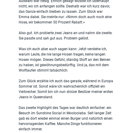
Auswahl war riesig. Ehrlich gesagt wusste ich überhaupt 
nicht, wo ich anfangen sollte. Deshalb war ich kurz davor, 
das Ganze einfach bleiben zu lassen. Zum Glück war 
Emma dabei. Sie meinte nur: «Nimm doch auch noch eine 
Hose, wir bekommen 50 Prozent Rabatt.»
Also gut. Ich probierte zwei Jeans an und nahm die zweite. 
Sie passte und sah gut aus. Problem gelöst.
Was ich euch aber auch sagen kann: Jetzt verstehe ich, 
warum Leute, die nie lange Hosen tragen, keine langen 
Hosen mögen. Dieses Gefühl, ständig Stoff an den Beinen 
zu haben, ist gewöhnungsbedürftig. Und ja, das mit dem 
Wolflaufen stimmt tatsächlich.
Zum Glück erzähle ich euch das gerade, während in Europa 
Sommer ist. Sonst wäre ich wahrscheinlich offiziell ein 
Verbrecher. Somit bin ich nun stolzer Besitzer meiner ersten 
Jeans in Queensland.
Das zweite Highlight des Tages war deutlich einfacher: ein 
Besuch im Sunshine Social in Mooloolaba. Seit langer Zeit 
gab es dort wieder einmal einen Burger und natürlich einen 
hervorragenden Kaffee. Manche Dinge funktionieren 
einfach immer.