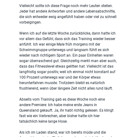
Vielleicht sollte ich diese Frage noch mehr Leuten stellen. 
Jeder hat andere Antworten und andere Lebensabschnitte, 
die sich entweder ewig angefühlt haben oder viel zu schnell 
vorbeigingen.
Wenn ich auf die letzte Woche zurückblicke, dann hatte ich 
vor allem das Gefühl, dass sich das Training wieder besser 
anfühlt. Ich war einige Male früh morgens mit der 
Schwimmgruppe unterwegs und langsam fühlt es sich 
wieder nach richtigem Sport an. Ein paar Einheiten waren 
sogar überraschend gut. Gleichzeitig merkt man aber auch, 
dass das Fitnesslevel etwas gelitten hat. Vielleicht ist das 
langfristig sogar positiv, weil ich einmal nicht konstant auf 
100 Prozent unterwegs war und der Körper etwas 
herunterfahren musste. Trotzdem bleibt es natürlich 
frustrierend, wenn über längere Zeit nicht alles rund läuft.
Abseits vom Training gab es diese Woche noch eine 
andere Premiere: Ich habe meine erste Jeans in 
Queensland gekauft. Ja, ihr habt richtig gelesen. Es klingt 
fast wie ein Verbrechen, aber bisher hatte ich hier 
tatsächlich keine lange Hose.
Als ich im Laden stand, war ich bereits müde und die 